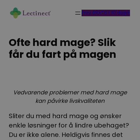
Skip
Prøv GRATIS i 30 dager
to
content
Ofte hard mage? Slik
får du fart på magen
Vedvarende problemer med hard mage
kan påvirke livskvaliteten
Sliter du med hard mage og ønsker
enkle løsninger for å lindre ubehaget?
Du er ikke alene. Heldigvis finnes det