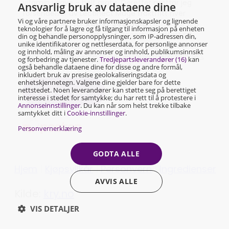
vitamin i gave – helt gratis. Deretter mottar jeg
Ansvarlig bruk av dataene dine
forsendelser av Lectinect Mage fraktfritt hver
Vi og våre partnere bruker informasjonskapsler og lignende
fjerde måned for
kun kr 249/mnd
(totalt for fire
teknologier for å lagre og få tilgang til informasjon på enheten
måneder kr 996). Det er 14 dagers angrerett på
din og behandle personopplysninger, som IP-adressen din,
unike identifikatorer og nettleserdata, for personlige annonser
prøvepakken og ingen bindingstid. Jeg har lest og
og innhold, måling av annonser og innhold, publikumsinnsikt
godtatt
avtalevilkårene
og
personvernerklæringen
,
og forbedring av tjenester.
Tredjepartsleverandører (16)
kan
og bekrefter at jeg er over 18 år.
også behandle dataene dine for disse og andre formål,
inkludert bruk av presise geolokaliseringsdata og
enhetskjennetegn. Valgene dine gjelder bare for dette
nettstedet. Noen leverandører kan støtte seg på berettiget
FULLFØR KJØP
interesse i stedet for samtykke; du har rett til å protestere i
Annonseinnstillinger
. Du kan når som helst trekke tilbake
samtykket ditt i
Cookie-innstillinger
.
Personvernerklæring
GODTA ALLE
Hjem
|
Kjøpsvilkår
|
Personvern
|
Ingredienser
AVVIS ALLE
Kilde:
kry.no
VIS DETALJER