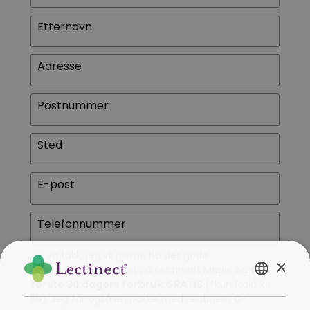
Etternavn
Adresse
Postnummer
Sted
E-post
Telefonnummer
Ja takk, jeg vil gjerne ha det gode
×
abonnementstilbudet på Lectinect Mage, og
får
første 30 dagers forbruk GRATIS
(*kun frakt kr
NORWEGIAN
55). Jeg får også en pakke med Lectinect D-
NORSK