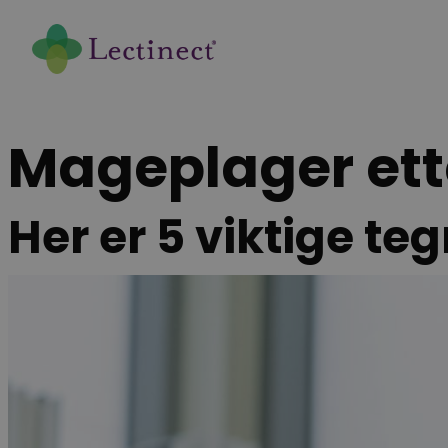
Skip
to
content
Mageplager ette
Her er 5 viktige te