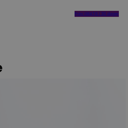
Prøv GRATIS i 30 dager
e