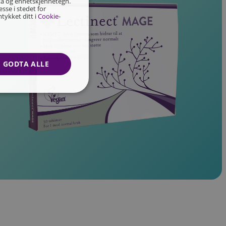
ata og enhetskjennetegn.
sse i stedet for
tykket ditt i
Cookie-
GODTA ALLE