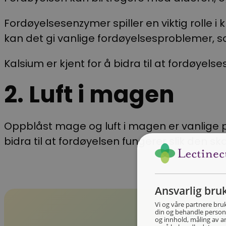
Fordøyelsesenzymer spiller en viktig rolle i
kan det gi vanlige fordøyelsesproblemer, 
Kalsium er kjent for å bidra til at fordøyel
2. Luft i magen
Oppblåst mage og luft i magen er vanlige p
bidra til at fordøyelsen fungerer slik den ska
Ansvarlig bru
Vi og våre partnere bruk
din og behandle persono
og innhold, måling av a