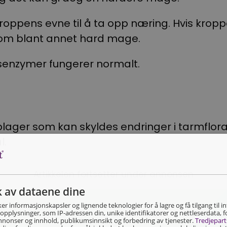
 kroppens evne til å ta opp næring. Hvis kropp
som blant annet hard mage.
sesenzymer fungerer normalt.
lager som kan skyldes endringer i tarmflora
l.
Artikkelen fortsetter under annonsen
k av dataene dine
er informasjonskapsler og lignende teknologier for å lagre og få tilgang til
pplysninger, som IP-adressen din, unike identifikatorer og nettleserdata, 
nnonser og innhold, publikumsinnsikt og forbedring av tjenester.
Tredjepart