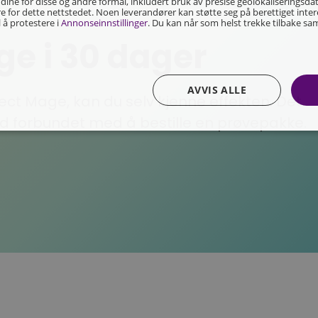
ine for disse og andre formål, inkludert bruk av presise geolokaliseringsd
e for dette nettstedet. Noen leverandører kan støtte seg på berettiget intere
l å protestere i
Annonseinnstillinger
. Du kan når som helst trekke tilbake sam
ge i 30 dager
AVVIS ALLE
ct Mage, kan du selv kjenne effekten. Det
stid forbundet med å bestille en prøvepakke.