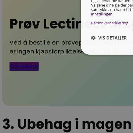
også behandle dataene d
Valgene dine gjelder bar
samtykke; du har rett ti
innstillinger
.
Prøv Lectinect Ma
Personvernerklæring
VIS DETALJER
Ved å bestille en prøvepakke med Lectine
er ingen kjøpsforpliktelser eller binding
Gå videre
3. Ubehag i magen