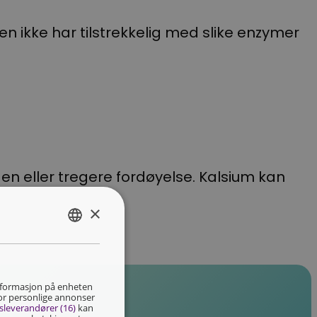
en ikke har tilstrekkelig med slike enzymer
en eller tregere fordøyelse. Kalsium kan
×
NORWEGIAN
NORSK
 informasjon på enheten
for personlige annonser
sleverandører (16)
kan