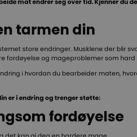
beide mat endrer seg over tid. Kjenner du de
ren tarmen din
stemet store endringer. Musklene der blir sva
gere fordøyelse og mageproblemer som hard
dring i hvordan du bearbeider maten, hvor
n er i endring og trenger støtte:
angsom fordøyelse
og det kan gi deg en hardere mage.