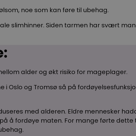
lsom, noe som kan føre til ubehag.
male slimhinner. Siden tarmen har svært mang
e:
ellom alder og økt risiko for mageplager.
ne i Oslo og Tromsø så på fordøyelsesfunksjon
eduseres med alderen. Eldre mennesker hadd
 på å fordøye maten. For mange førte dette t
e ubehag.